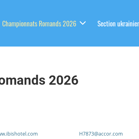
Championnats Romands 2026
Section ukrainie
romands 2026
w.ibishotel.com
H7873@accor.com