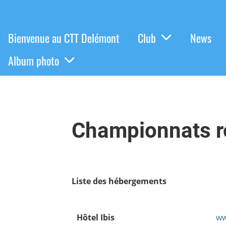
Bienvenue au CTT Delémont
Club
News
Album photo
Championnats 
Liste des hébergements
Hôtel Ibis
ww