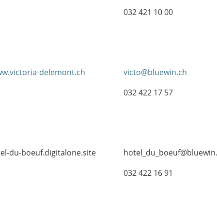
032 421 10 00
w.victoria-delemont.ch
victo@bluewin.ch
032 422 17 57
tel-du-boeuf.digitalone.site
hotel_du_boeuf@bluewin
032 422 16 91