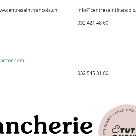
w.centresaintfrancois.ch
i
nfo@centresaintfrancois
032 421 48 60
l.accor.com
032 545 31 00