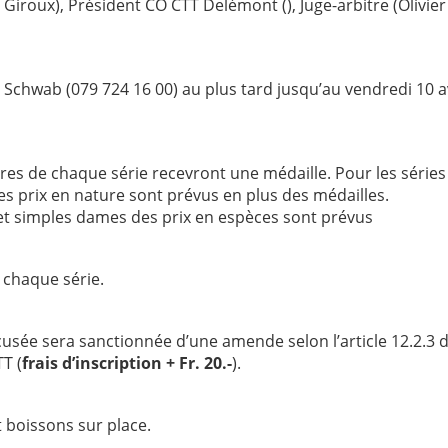
Giroux), Président CO CTT Delémont (), Juge-arbitre (Olivier
 Schwab (079 724 16 00) au plus tard jusqu’au vendredi 10 av
res de chaque série recevront une médaille. Pour les séries
des prix en nature sont prévus en plus des médailles.
D et simples dames des prix en espèces sont prévus
 chaque série.
sée sera sanctionnée d’une amende selon l’article 12.2.3 
T (
frais d’inscription + Fr. 20.-
).
 boissons sur place.