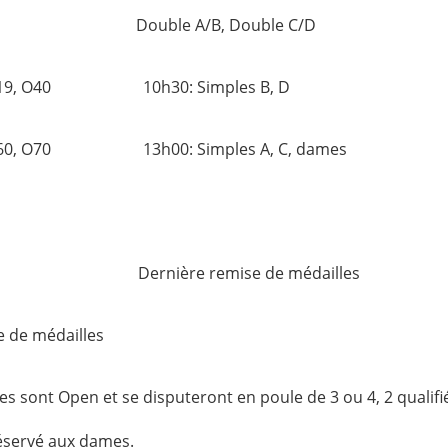
A/B, Double C/D
7, U19, O40 10h30: Simples B, D
, O60, O70 13h00: Simples A, C, dames
ière remise de médailles
e de médailles
es sont Open et se disputeront en poule de 3 ou 4, 2 qualifi
éservé aux dames.