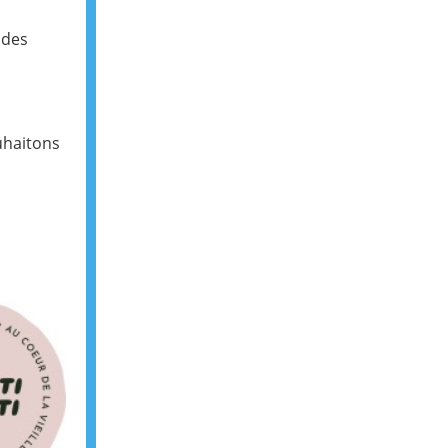
 des
uhaitons