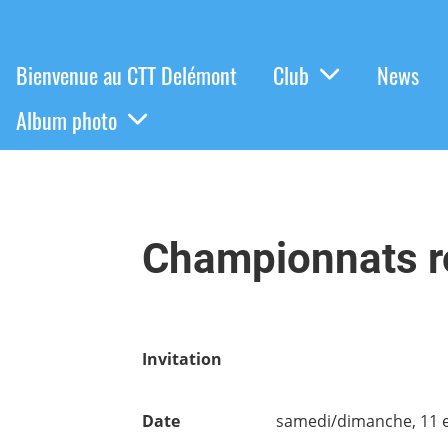
Bienvenue au CTT Delémont
Club
News
Album photo
Championnats 
Invitation
Date
samedi/dimanche, 11 et