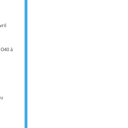
ril
 O40 à
du