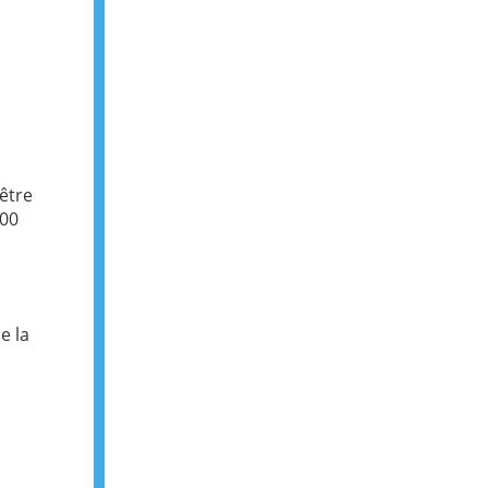
être
500
e la