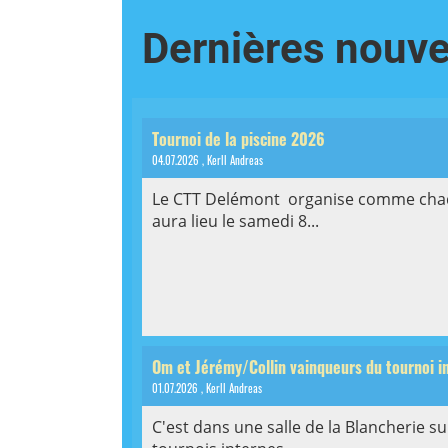
Dernières nouve
Tournoi de la piscine 2026
04.07.2026
, Kerll Andreas
Le CTT Delémont organise comme chaqu
aura lieu le samedi 8...
Om et Jérémy/Collin vainqueurs du tournoi i
01.07.2026
, Kerll Andreas
C'est dans une salle de la Blancherie su