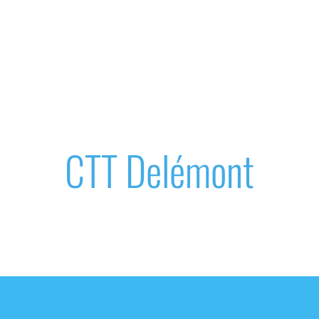
Championnats Romands 2026
Section ukrainie
CTT Delémont