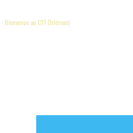
Bienvenue au CTT Delémont
Club
News
Album photo