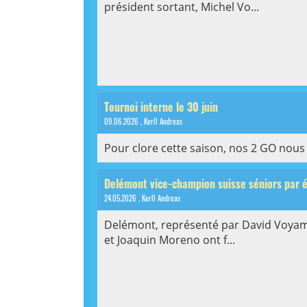
président sortant, Michel Vo...
Tournoi interne le 30 juin
09.06.2026
, Kerll Andreas
Pour clore cette saison, nos 2 GO nous i
Delémont vice-champion suisse séniors par é
24.05.2026
, Kerll Andreas
Delémont, représenté par David Voyam
et Joaquin Moreno ont f...